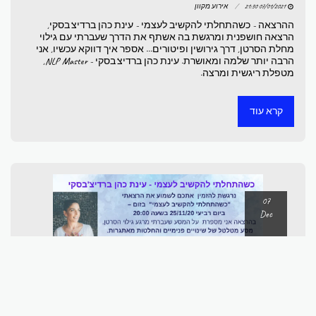
07/01/2021 21:30
אירוע מקוון
ההרצאה - כשהתחלתי להקשיב לעצמי - עינת כהן ברדיצ'בסקי,
הרצאה חושפנית ומרגשת בה אשתף את הדרך שעברתי עם גילוי
מחלת הסרטן, דרך גירושין ופיטורים... אספר איך דווקא עכשיו, אני
הרבה יותר שלמה ומאושרת. עינת כהן ברדיצ'בסקי - NLP Master,
מטפלת ריגשית ומרצה.
קרא עוד
07
Dec