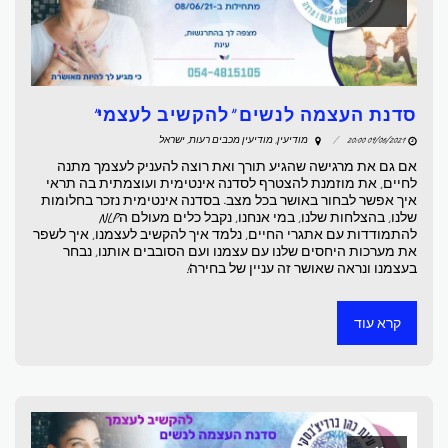
סדנת העצמה לנשים "להקשיב לעצמי"
09/06/2021 20:00
מודיעין, מודיעין מכבים רעות, ישראל
אם גם את מרגישה שהגיע תורך ואת רוצה להעניק לעצמך מתנה
לחיים, את מוזמנת להצטרף לסדנה אינטימית ועוצמתית בה תראי
איך אפשר לבחור באושר בכל מצב. בסדנה אינטימית נזכר בחלומות
שלנו, בהצלחות שלנו, במי אנחנו, נקבל כלים מעולם הNLP
להתמודדות עם אתגרי החיים, נלמד איך להקשיב לעצמנו, איך לשפר
את מערכות היחסים שלנו עם עצמנו ועם הסובבים אותנו, נבחר
בעצמנו ונראה שאושר זה עניין של בחירה!
קרא עוד